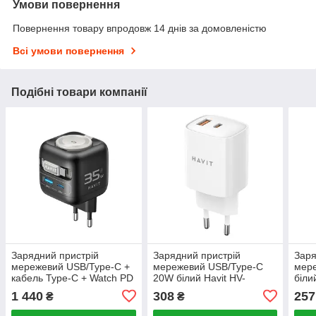
Умови повернення
Повернення товару впродовж 14 днів за домовленістю
Всі умови повернення
Подібні товари компанії
Зарядний пристрій
Зарядний пристрій
Заря
мережевий USB/Type-C +
мережевий USB/Type-C
мер
кабель Type-C + Watch PD
20W білий Havit HV-
біли
35W чорний/сірий GaN
UCP019-WH
1 440
308
257
₴
₴
Havit HV-UC250-BK