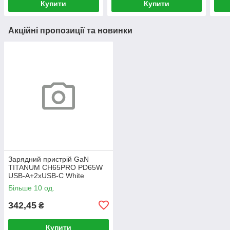
Купити
Купити
Акційні пропозиції та новинки
Зарядний пристрій GaN
TITANUM CH65PRO PD65W
USB-A+2xUSB-C White
(240шт/ящ)
Більше 10 од.
342,45
₴
Купити