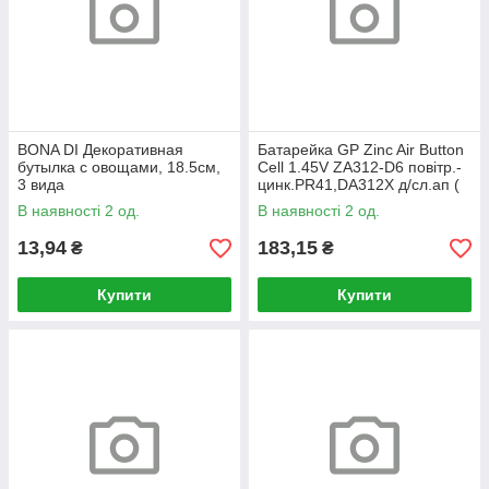
BONA DI Декоративная
Батарейка GP Zinc Air Button
бутылка с овощами, 18.5см,
Cell 1.45V ZA312-D6 повiтр.-
3 вида
цинк.PR41,DA312X д/сл.ап (
бл.- 6)
В наявності 2 од.
В наявності 2 од.
13,94
183,15
₴
₴
Купити
Купити