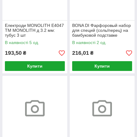
Електроди MONOLITH E4047
BONA DI Фарфоровый набор
TM MONOLITH д 3.2 мм:
для специй (соль/перец) на
тубус 3 шт
бамбуковой подставке
Мишутка, 14см
В наявності 5 од.
В наявності 2 од.
193,50
216,01
₴
₴
Купити
Купити