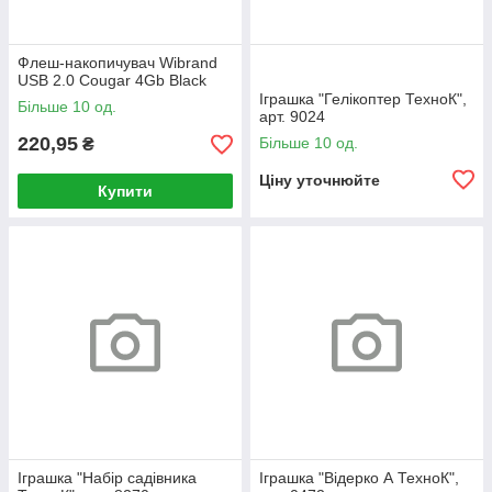
Флеш-накопичувач Wibrand
USB 2.0 Cougar 4Gb Black
Іграшка "Гелікоптер ТехноК",
Більше 10 од.
арт. 9024
220,95
Більше 10 од.
₴
Ціну уточнюйте
Купити
Іграшка "Набір садівника
Іграшка "Відерко А ТехноК",