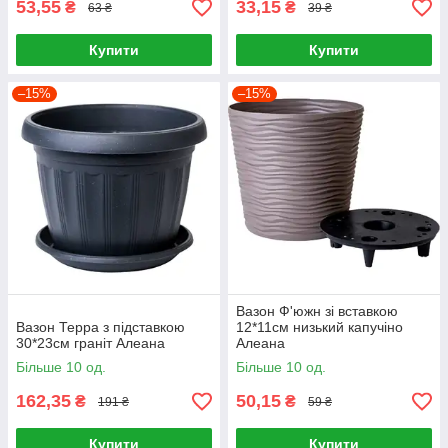
53,55
33,15
₴
₴
63 ₴
39 ₴
Купити
Купити
–15%
–15%
Вазон Ф'южн зі вставкою
Вазон Терра з підставкою
12*11см низький капучіно
30*23см граніт Алеана
Алеана
Більше 10 од.
Більше 10 од.
162,35
50,15
₴
₴
191 ₴
59 ₴
Купити
Купити