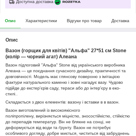
Доступна доставка
Опис
Характеристики
Відгуки про товар
Доставка
Опис
Вазон (горщик для квітів) "Альфа" 27*51 см Stone
(колір — чорний агат) Алеана
Вазон підлоговий "Альфа" Stone від українського виробника
Алеана — це поєднання сучасного дизайну, практичності та
довговічності. Модель має глянсову поверхню з імітацією
фактури натурального каменю і зовні нагадує вазу. Чудово
підійде до екстер'єрів саду, тераси або до інтер'єру в еко-
стилі..
Складається з двох елементів: вазону і вставки в в вазон.
Вазон виготовлений із високоякісного
поліпропілену, вирізняється міцністю, зносостійкістю, стійкістю
до перепадів температур. Він не блякне на сонці, не
деформується від води та ґрунту. Вазон не потребує
особливого догляду, добре миється, чиститься від забруднень