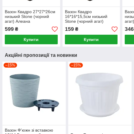
Вазон Квадро 27*27*26см
Вазон Квадро
Вазо
низький Stone (чорний
16*16*15,5см низький
низь
агат) Алеана
Stone (чорний агат)
агат
Алеана
599
159
346
₴
₴
Купити
Купити
Акційні пропозиції та новинки
–15%
–15%
Вазон Ф'южн зі вставкою