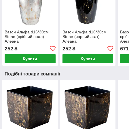
Вазон Альфа d16*30см
Вазон Альфа d16*30см
Вазо
Stone (срібний опал)
Stone (чорний агат)
сріб
Алеана
Алеана
Але
252
252
671
₴
₴
Купити
Купити
Подібні товари компанії