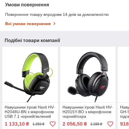
Умови повернення
Повернення товару впродовж 14 днів за домовленістю
Всі умови повернення
Подібні товари компанії
Навушники ігрові Havit HV-
Навушники ігрові Havit HV-
Наву
H2048U-BN з мікрофоном
H2015Y-BO з мікрофоном
GH-9
USB 7.1 чорний/зелений
чорний/охра
підс
чор
1 133,10
2 056,50
918
₴
₴
1 259 ₴
2 285 ₴