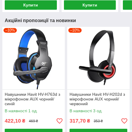
Купити
Купити
Акційні пропозиції та новинки
–10%
–10%
Навушники Havit HV-H763d з
Навушники Havit HV-H202d з
мікрофоном AUX чорний/
мікрофоном AUX чорний/
синій
червоний
В наявності 1 од.
В наявності 3 од.
422,10
317,70
₴
₴
469 ₴
353 ₴