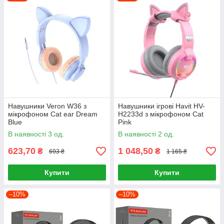
Навушники Veron W36 з
Навушники ігрові Havit HV-
мікрофоном Cat ear Dream
H2233d з мікрофоном Cat
Blue
Pink
В наявності 3 од.
В наявності 2 од.
623,70
1 048,50
₴
₴
693 ₴
1 165 ₴
Купити
Купити
–10%
–10%