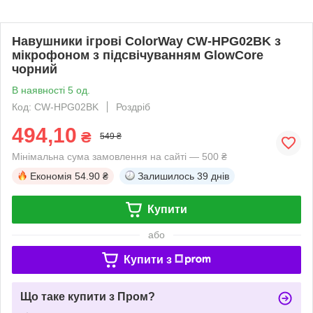
Навушники ігрові ColorWay CW-HPG02BK з
мікрофоном з підсвічуванням GlowCore
чорний
В наявності 5 од.
Код: CW-HPG02BK
Роздріб
494,10
₴
549 ₴
Мінімальна сума замовлення на сайті — 500 ₴
Економія
54.90 ₴
Залишилось
39 днів
Купити
або
Купити з
Що таке купити з Пром?