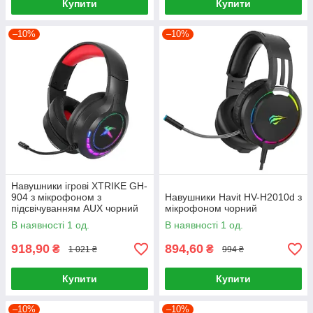
Купити
Купити
–10%
–10%
Навушники ігрові XTRIKE GH-
904 з мікрофоном з
Навушники Havit HV-H2010d з
підсвічуванням AUX чорний
мікрофоном чорний
В наявності 1 од.
В наявності 1 од.
918,90
894,60
₴
₴
1 021 ₴
994 ₴
Купити
Купити
–10%
–10%