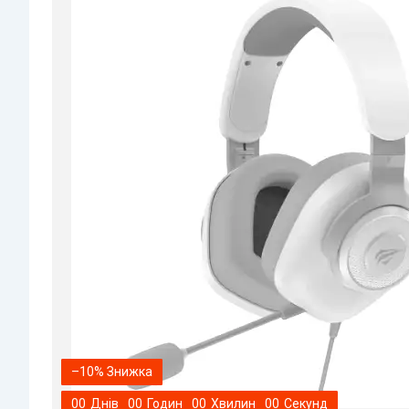
–10%
0
0
Днів
0
0
Годин
0
0
Хвилин
0
0
Секунд