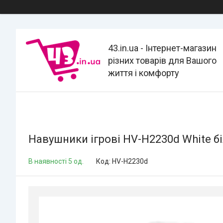
43.in.ua - Інтернет-магазин
різних товарів для Вашого
життя і комфорту
Навушники ігрові HV-H2230d White б
В наявності 5 од.
Код:
HV-H2230d