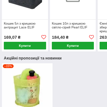
Кошик 5л з кришкою
Кошик 10л з кришкою
Ємні
антрацит Lace ELIF
світло-сірий Pearl ELIF
збер
криш
пом
169,07
184,40
263
₴
₴
Купити
Купити
Акційні пропозиції та новинки
–15%