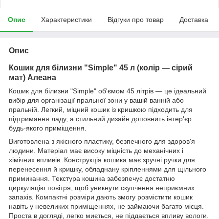
Опис
Характеристики
Відгуки про товар
Доставка
Опис
Кошик для білизни "Simple" 45 л (колір — сірий
мат) Алеана
Кошик для білизни "Simple" об'ємом 45 літрів — це ідеальний
вибір для організації пральної зони у вашій ванній або
пральній. Легкий, міцний кошик із кришкою підходить для
підтримання ладу, а стильний дизайн доповнить інтер'єр
будь-якого приміщення.
Виготовлена з якісного пластику, безпечного для здоров'я
людини. Матеріал має високу міцність до механічних і
хімічних впливів. Конструкція кошика має зручні ручки для
перенесення й кришку, обладнану кріпленнями для щільного
примикання. Текстура кошика забезпечує достатню
циркуляцію повітря, щоб уникнути скупчення неприємних
запахів. Компактні розміри дають змогу розмістити кошик
навіть у невеликих приміщеннях, не займаючи багато місця.
Проста в догляді, легко миється, не піддається впливу вологи.