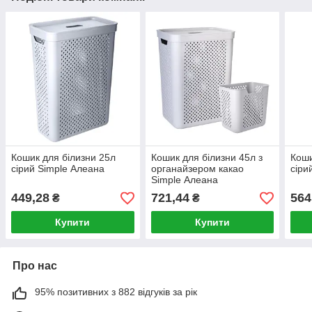
Кошик для білизни 25л
Кошик для білизни 45л з
Коши
сірий Simple Алеана
органайзером какао
сіри
Simple Алеана
449,28
721,44
564
₴
₴
Купити
Купити
Про нас
95% позитивних з 882 відгуків за рік