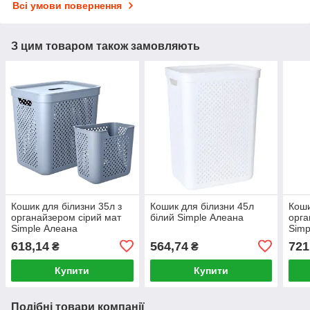
Всі умови повернення
З цим товаром також замовляють
Кошик для білизни 35л з
Кошик для білизни 45л
Коши
органайзером сірий мат
білий Simple Алеана
орга
Simple Алеана
Simp
618,14
564,74
721
₴
₴
Купити
Купити
Подібні товари компанії