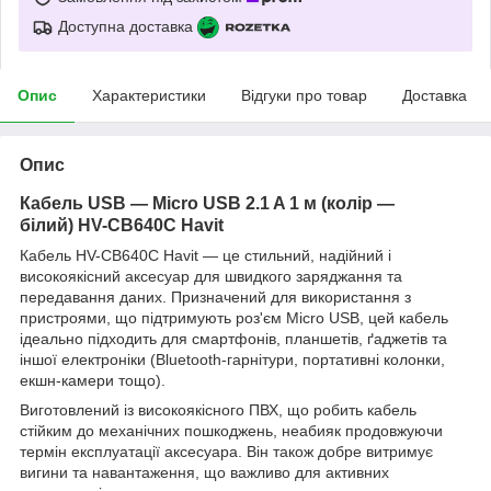
Доступна доставка
Опис
Характеристики
Відгуки про товар
Доставка
Опис
Кабель USB — Micro USB 2.1 A 1 м (колір —
білий)
HV-CB640C Havit
Кабель HV-CB640C Havit — це стильний, надійний і
високоякісний аксесуар для швидкого заряджання та
передавання даних. Призначений для використання з
пристроями, що підтримують роз'єм Micro USB, цей кабель
ідеально підходить для смартфонів, планшетів, ґаджетів та
іншої електроніки (Bluetooth-гарнітури, портативні колонки,
екшн-камери тощо).
Виготовлений із високоякісного ПВХ, що робить кабель
стійким до механічних пошкоджень, неабияк продовжуючи
термін експлуатації аксесуара. Він також добре витримує
вигини та навантаження, що важливо для активних