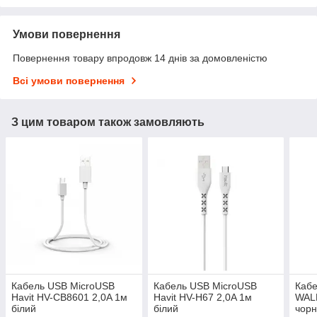
Умови повернення
Повернення товару впродовж 14 днів за домовленістю
Всі умови повернення
З цим товаром також замовляють
Кабель USB MicroUSB
Кабель USB MicroUSB
Кабе
Havit HV-CB8601 2,0A 1м
Havit HV-H67 2,0A 1м
WAL
білий
білий
чор