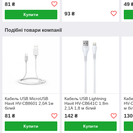
81
49
₴
93
₴
Купити
Подібні товари компанії
Кабель USB MicroUSB
Кабель USB Lightning
Кабе
Havit HV-CB8601 2,0A 1м
Havit HV-CB641C 1.8m
HV-C
білий
2,1А 1,8 м білий
м бі
81
142
130
₴
₴
Купити
Купити