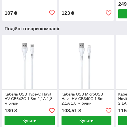
249
107
123
₴
₴
Подібні товари компанії
Кабель USB Type-C Havit
Кабель USB MicroUSB
Кабе
HV-CB642C 1.8m 2,1А 1,8
Havit HV-CB640C 1.8m
Havi
м білий
2,1А 1,8 м білий
2,1А
130
108,51
115
₴
₴
Купити
Купити