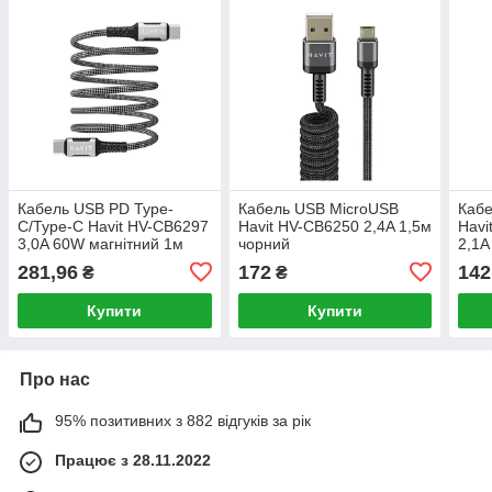
Кабель USB PD Type-
Кабель USB MicroUSB
Кабе
C/Type-C Havit HV-CB6297
Havit HV-CB6250 2,4A 1,5м
Havi
3,0A 60W магнітний 1м
чорний
2,1А
чорний
281,96
172
142
₴
₴
Купити
Купити
Про нас
95% позитивних з 882 відгуків за рік
Працює з 28.11.2022