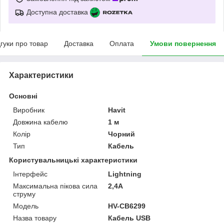
Доступна доставка
дгуки про товар
Доставка
Оплата
Умови повернення
Характеристики
Основні
Виробник
Havit
Довжина кабелю
1 м
Колір
Чорний
Тип
Кабель
Користувальницькі характеристики
Інтерфейс
Lightning
Максимальна пікова сила
2,4A
струму
Мoдель
HV-CB6299
Назва товару
Кабель USB