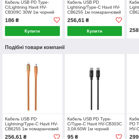
Кабель USB PD Type-
Кабель USB PD
Каб
C/Lightning Havit HV-
Lightning/Type-C Havit HV-
Ligh
CB309C 30W 1м чорний
CB6255 1м помаранчовий
CB62
зел
186
256,61
₴
₴
258
Купити
Купити
Подібні товари компанії
Кабель USB PD
Кабель USB PD Type-
Кабе
Lightning/Type-C Havit HV-
C/Type-C Havit HV-CB303C
PD T
CB6255 1м помаранчовий
3,0A 60W 1м чорний
HV-C
чор
256,61
95
299
₴
₴