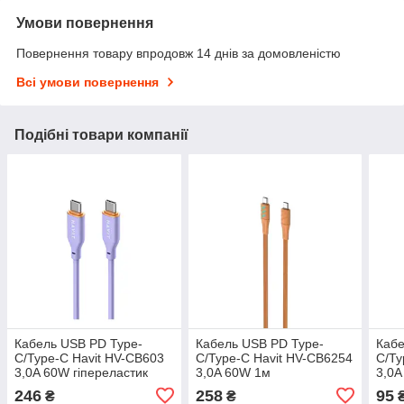
Умови повернення
Повернення товару впродовж 14 днів за домовленістю
Всі умови повернення
Подібні товари компанії
Кабель USB PD Type-
Кабель USB PD Type-
Кабе
C/Type-C Havit HV-CB603
C/Type-C Havit HV-CB6254
C/Ty
3,0A 60W гіпереластик
3,0A 60W 1м
3,0A
1,2м фіолетовий
помаранчевий
246
258
95
₴
₴