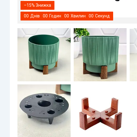
–15%
0
0
Днів
0
0
Годин
0
0
Хвилин
0
0
Секунд