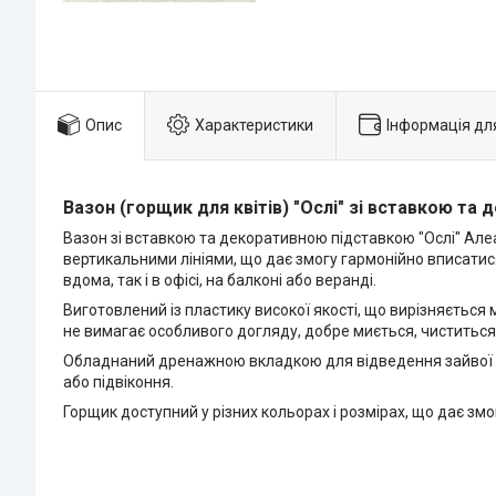
Опис
Характеристики
Інформація дл
Вазон (горщик для квітів) "Ослі" зі вставкою та
Вазон зі вставкою та декоративною підставкою "Ослі" Алеа
вертикальними лініями, що дає змогу гармонійно вписатися
вдома, так і в офісі, на балконі або веранді.
Виготовлений із пластику високої якості, що вирізняється м
не вимагає особливого догляду, добре миється, чиститься
Обладнаний дренажною вкладкою для відведення зайвої во
або підвіконня.
Горщик доступний у різних кольорах і розмірах, що дає зм