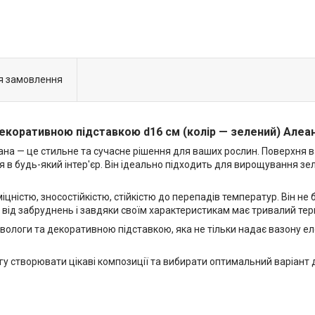
я замовлення
 декоративною підставкою d16 см (колір — зелений) Алеа
на — це стильне та сучасне рішення для ваших рослин. Поверхня ва
 в будь-який інтер'єр. Він ідеально підходить для вирощування зе
іцністю, зносостійкістю, стійкістю до перепадів температур. Він не
 від забруднень і завдяки своїм характеристикам має тривалий тер
логи та декоративною підставкою, яка не тільки надає вазону еле
огу створювати цікаві композиції та вибирати оптимальний варіант