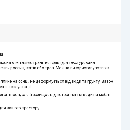
на
зона з імітацією гранітної фактури текстурована
лених рослин, квітів або трав. Можна використовувати як
 блякне на сонці, не деформується від води та ґрунту. Вазон
мін експлуатації.
гантності, але й захищає від потрапляння води на меблі
 для вашого простору.