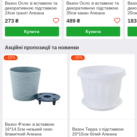
Вазон Осло зі вставкою та
Вазон Осло зі вставкою та
Вазо
декоративною підставкою
декоративною підставкою
деко
24см граніт Алеана
30см какао Алеана
20см
273
489
183
₴
₴
Купити
Купити
Акційні пропозиції та новинки
–15%
–15%
Вазон Ф'южн зі вставкою
16*14,5см низький сизо-
Вазон Терра з підставкою
блакитний Алеана
20*15см білий Алеана