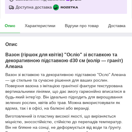
Доступна доставка
Опис
Характеристики
Відгуки про товар
Доставка
Опис
Вазон (гіршок для квітів) "Осліо" зі вставкою та
декоративною підставкою d30 см (колір — граніт)
Алеана
Вазон зі вставкою та декоративною підставкою "Осло" Алеана
— це стильне та сучасне рішення для ваших рослин.
Поверхня вазона з імітацією гранітної фактури текстурована
вертикальними лініями, що дає змогу гармонійно вписатися в
будь-який інтер'єр. Він ідеально підходить для вирощування
зелених рослин, квітів або трав. Можна використовувати як
вдома, так і в офісі, на балконі або веранді.
Виготовлений із пластику високої якості, що вирізняється
міцністю, зносостійкістю, стійкістю до перепадів температур.
Він не блякне на сонці, не деформується від води та ґрунту.