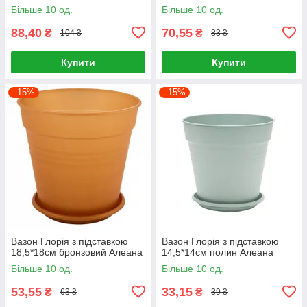
Більше 10 од.
Більше 10 од.
88,40
70,55
₴
₴
104 ₴
83 ₴
Купити
Купити
–15%
–15%
Вазон Глорія з підставкою
Вазон Глорія з підставкою
18,5*18см бронзовий Алеана
14,5*14см полин Алеана
Більше 10 од.
Більше 10 од.
53,55
33,15
₴
₴
63 ₴
39 ₴