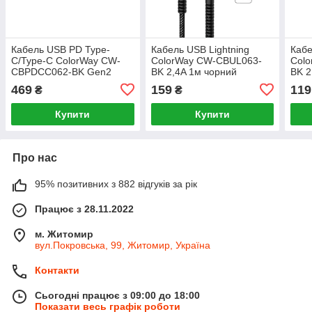
Кабель USB PD Type-
Кабель USB Lightning
Кабе
C/Type-C ColorWay CW-
ColorWay CW-CBUL063-
Col
CBPDCC062-BK Gen2
BK 2,4A 1м чорний
BK 2
5,0А 100W 1м чорний
469
159
119
₴
₴
Купити
Купити
Про нас
95% позитивних з 882 відгуків за рік
Працює з 28.11.2022
м. Житомир
вул.Покровська, 99, Житомир, Україна
Контакти
Сьогодні працює з 09:00 до 18:00
Показати весь графік роботи