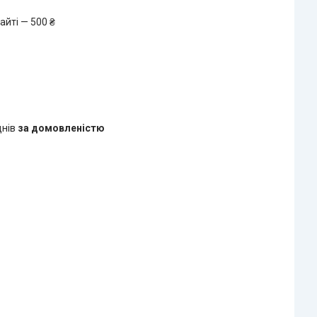
айті — 500 ₴
днів
за домовленістю