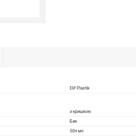
Elif Plastik
з кришкою
Бак
50л мл