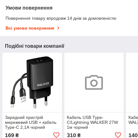
Умови повернення
Повернення товару впродовж 14 днів за домовленістю
Всі умови повернення
Подібні товари компанії
Зарядний пристрій
Кабель USB Type-
Кабе
мережевий USB + кабель
C/Lightning WALKER 27W
WAL
Type-C 2,1А чорний
1м чорний
WALKER WH-26
169
310
140
₴
₴