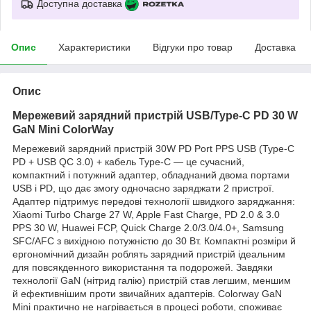
Доступна доставка
Опис
Характеристики
Відгуки про товар
Доставка
Опис
Мережевий зарядний пристрій USB/Type-C PD 30 W
GaN Mini ColorWay
Мережевий зарядний пристрій 30W PD Port PPS USB (Type-C
PD + USB QC 3.0) + кабель Type-C — це сучасний,
компактний і потужний адаптер, обладнаний двома портами
USB і PD, що дає змогу одночасно заряджати 2 пристрої.
Адаптер підтримує передові технології швидкого заряджання:
Xiaomi Turbo Charge 27 W, Apple Fast Charge, PD 2.0 & 3.0
PPS 30 W, Huawei FCP, Quick Charge 2.0/3.0/4.0+, Samsung
SFC/AFC з вихідною потужністю до 30 Вт. Компактні розміри й
ергономічний дизайн роблять зарядний пристрій ідеальним
для повсякденного використання та подорожей. Завдяки
технології GaN (нітрид галію) пристрій став легшим, меншим
й ефективнішим проти звичайних адаптерів. Colorway GaN
Mini практично не нагрівається в процесі роботи, споживає