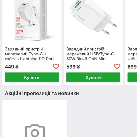
Зарядний пристрій
Зарядний пристрій
Заря
мережевий Type-C +
мережевий USB/Type-C
мере
кабель Lightning PD Port
30W білий GaN Mini
кабе
PPS 20W білий GaN Mini
ColorWay
Mini
449
599
699
₴
₴
ColorWay CW-
CHS059PDL-WT
Купити
Купити
Акційні пропозиції та новинки