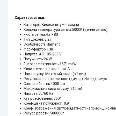
Характеристики:
Категорія: Високопотужні лампи
Колірна температура світла:5000K (денне світло)
Якість світла:Ra > 80
Тип цоколя: Е 27
Особливості:Filament
Формфактор:T38
Напруга: AC 185-265 V
Потужність:24 W
Енергоефективність:167 Lm/W
Клас енергоспоживання: А++
Час запуску: Миттєвий старт (<1 сек)
Регулювання освітленості (димер): Не підтримує
Світловий потік:4000 Lm
Максимальна сила струму: 210mA
Частота:50/60 Hz
Кут розсіювання: 360°
Коефіцієнт потужності: 0.9
Коеф. збереження світловидатності наприкінці номіна
Ресурс роботи: 500000г