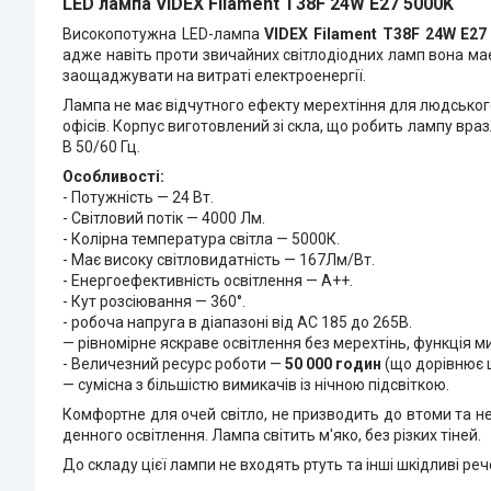
LED лампа VIDEX Filament T38F 24W E27 5000K
Високопотужна LED-лампа
VIDEX Filament T38F 24W E27
адже навіть проти звичайних світлодіодних ламп вона ма
заощаджувати на витраті електроенергії.
Лампа не має відчутного ефекту мерехтіння для людського 
офісів. Корпус виготовлений зі скла, що робить лампу вр
В 50/60 Гц.
Особливості:
- Потужність — 24 Вт.
- Світловий потік — 4000 Лм.
- Колірна температура світла — 5000К.
- Має високу світловидатність — 167Лм/Вт.
- Енергоефективність освітлення — A++.
- Кут розсіювання — 360°.
- робоча напруга в діапазоні від АС 185 до 265В.
— рівномірне яскраве освітлення без мерехтінь, функція 
- Величезний ресурс роботи —
50 000 годин
(що дорівнює щ
— сумісна з більшістю вимикачів із нічною підсвіткою.
Комфортне для очей світло, не призводить до втоми та н
денного освітлення. Лампа світить м'яко, без різких тіней.
До складу цієї лампи не входять ртуть та інші шкідливі р