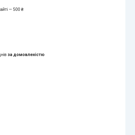
айті — 500 ₴
днів
за домовленістю