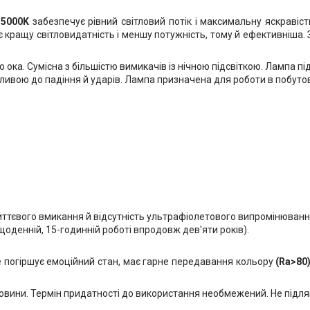
 5000K
забезпечує рівний світловий потік і максимальну яскравіс
є кращу світловидатність і меншу потужність, тому й ефективніша
ока. Сумісна з більшістю вимикачів із нічною підсвіткою. Лампа п
азливою до падіння й ударів. Лампа призначена для роботи в побут
миттєвого вмикання й відсутність ультрафіолетового випромінюванн
оденній, 15-годинній роботі впродовж дев'яти років).
е погіршує емоційний стан, має гарне передавання кольору
(Ra>80
ечовини. Термін придатності до використання необмежений. Не підля