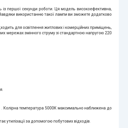
ть із першої секунди роботи. Ця модель високоефективна,
. Завдяки використанню такої лампи ви зможете додатково
ідходить для освітлення житлових і комерційних приміщень,
ових мережах змінного струму зі стандартною напругою 220
я.
)
. Колірна температура 5000К максимально наближена до
гає утилізації за допомогою побутових відходів.