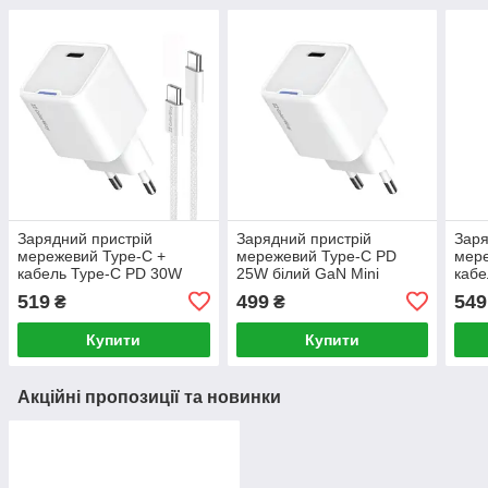
Зарядний пристрій
Зарядний пристрій
Заря
мережевий Type-C +
мережевий Type-C PD
мере
кабель Type-C PD 30W
25W білий GaN Mini
кабе
білий GaN Mini ColorWay
ColorWay
біли
519
499
549
₴
₴
Купити
Купити
Акційні пропозиції та новинки