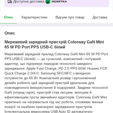
Доступна доставка
Опис
Характеристики
Відгуки про товар
Доставка
Опис
Мережевий зарядний пристрій Colorway GaN Mini
65 W PD Port PPS USB-C білий
Мережевий зарядний прилад Colorway GaN Mini 65 W PD Port
PPS USB-C (білий) — це сучасний, компактний і потужний
адаптер, що підтримує передові технології швидкого
заряджання: Apple Fast Charge, PD 2.0 PPS 65W, Huawei FCP,
Quick Charge 2.0/4.0, Samsung SFC/AFC з вихідною
потужністю до 65 Вт. Компактний розмір і ергономічний
дизайн роблять цей зарядний пристрій ідеальним для
повсякденного використання й подорожей. Завдяки технології
GaN (нітрид гарія), пристрій став легшим, меншим й
ефективнішим проти звичайних адаптерів. Colorway GaN Mini
практично не нагрівається під час роботи, споживає менше
енергії та неабияк прискорює заряджання пристроїв.
Інтелектуальна мікросхема USB Auto ID автоматично