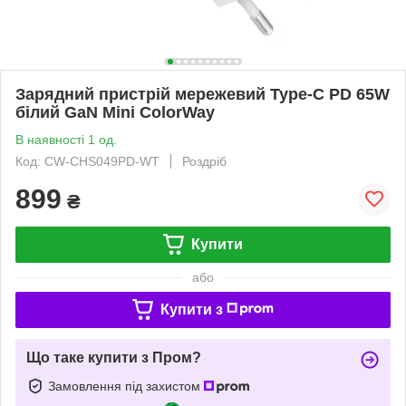
Зарядний пристрій мережевий Type-C PD 65W
білий GaN Mini ColorWay
В наявності 1 од.
Код: CW-CHS049PD-WT
Роздріб
899
₴
Купити
або
Купити з
Що таке купити з Пром?
Замовлення під захистом