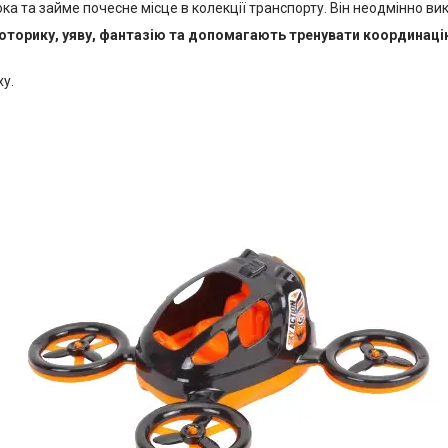
 та займе почесне місце в колекції транспорту. Він неодмінно вик
оторику, уяву, фантазію та допомагають тренувати координаці
ху.