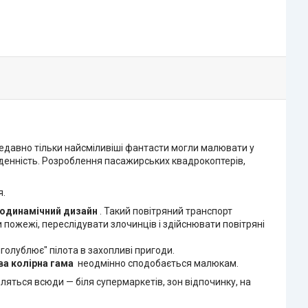
 недавно тільки найсміливіші фантасти могли малювати у
уденність. Розроблення пасажирських квадрокоптерів,
я.
еродинамічний дизайн
. Такий повітряний транспорт
 пожежі, переслідувати злочинців і здійснювати повітряні
голублює" пілота в захопливі пригоди.
ва колірна гама
неодмінно сподобається малюкам.
ляться всюди — біля супермаркетів, зон відпочинку, на