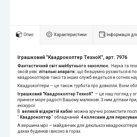
Опис
Характеристики
Інформація дл
Іграшковий "Квадрокоптер ТехноК", арт. 7976
Фантастичний світ майбутнього захоплює.
Наука та техн
своїй уяві
літальні апарати
, що безшумно рухаються в пов
квадрокоптерів-таксі та інших служб ведеться в сотнях нау
Квадрокоптери — це також турбота про довкілля. Вони обл
Іграшковий "Квадрокоптер ТехноК"
— це наш погляд у о
принесе море радості Вашому малюкові. З ним дітлахи прид
екскурсії.
В
великій відкритій кабіні
можна зручно розмістити поспі
"
Квадрокоптер
" обладнаний
4 колесами для пересува
А вершина мрії — майданчик для декількох квадрокоптерів,
дахах будинків і високо в горах.