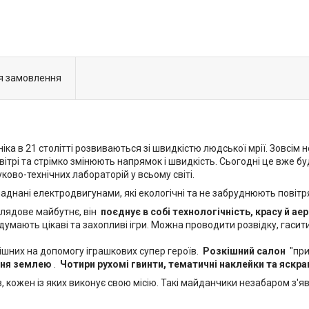
я замовлення
іка в 21 столітті розвиваються зі швидкістю людської мрії. Зовсім
ітрі та стрімко змінюють напрямок і швидкість. Сьогодні це вже б
ково-технічних лабораторій у всьому світі.
аднані електродвигунами, які екологічні та не забруднюють повітр
глядове майбутнє, він
поєднує в собі технологічність, красу й а
умають цікаві та захопливі ігри. Можна проводити розвідку, гасити
шних на допомогу іграшкових супер героїв.
Розкішний салон
"при
ння землею
.
Чотири рухомі гвинти, тематичні наклейки та яскра
 кожен із яких виконує свою місію. Такі майданчики незабаром з'яв