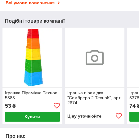
Всі умови повернення
Подібні товари компанії
Іграшка Пірамідка Технок
Іграшка пірамідка
Ігра
5385
"Сомбреро 2 ТехноК", арт.
537
2674
53
74
₴
Ціну уточнюйте
Купити
Про нас