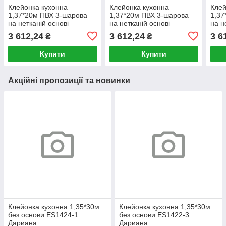
Клейонка кухонна
Клейонка кухонна
Клей
1,37*20м ПВХ 3-шарова
1,37*20м ПВХ 3-шарова
1,37
на нетканій основі
на нетканій основі
на н
STS6031-2 Дариана
STS5910-1 Дариана
STS
3 612,24
3 612,24
3 6
₴
₴
Купити
Купити
Акційні пропозиції та новинки
Клейонка кухонна 1,35*30м
Клейонка кухонна 1,35*30м
без основи ES1424-1
без основи ES1422-3
Дариана
Дариана