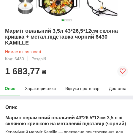
Марміт овальний 3,5л 43*26,5*12см скляна
кришка + метал.підставка чорний 6430
KAMILLE
Немає в наявності
Код: 6430
Роздріб
1 683,77
₴
Опис
Характеристики
Відгуки про товар
Доставка
Опис
Марміт керамічний овальний 43*26.5*12см 3,5 л зі
скляною кришкою на металевій підставці (чорний)
Керамічний марміт Kamille — прекрасне пристосування для