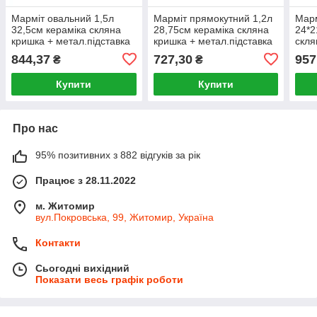
Марміт овальний 1,5л
Марміт прямокутний 1,2л
Марм
32,5см кераміка скляна
28,75см кераміка скляна
24*2
кришка + метал.підставка
кришка + метал.підставка
скля
чорний MR-11361-74
MR-11262-73 Maestro
мета
844,37
727,30
957
₴
₴
Maestro
KAM
Купити
Купити
Про нас
95% позитивних з 882 відгуків за рік
Працює з 28.11.2022
м. Житомир
вул.Покровська, 99, Житомир, Україна
Контакти
Сьогодні вихідний
Показати весь графік роботи