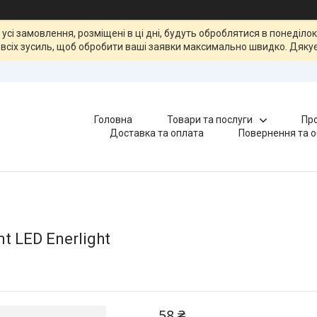
, усі замовлення, розміщені в ці дні, будуть оброблятися в понеділ
всіх зусиль, щоб обробити ваші заявки максимально швидко. Дякує
Головна
Товари та послуги
Про
Доставка та оплата
Повернення та о
t LED Enerlight
58 ₴