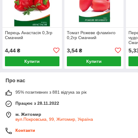
Перець Анастасія 0,3гр
Томат Рожеве фламінго
Пере
Смачний
0,2гр Смачний
чудо
Сма
4,44
3,54
5,3
₴
₴
Купити
Купити
Про нас
95% позитивних з 881 відгука за рік
Працює з 28.11.2022
м. Житомир
вул.Покровська, 99, Житомир, Україна
Контакти