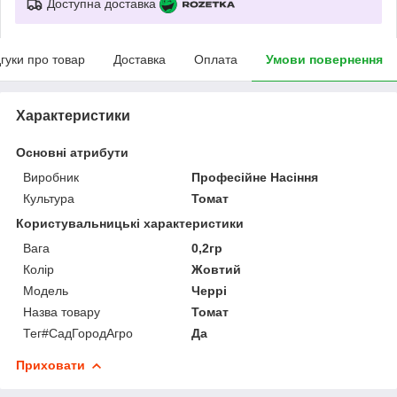
Доступна доставка
дгуки про товар
Доставка
Оплата
Умови повернення
Характеристики
Основні атрибути
Виробник
Професійне Насіння
Культура
Томат
Користувальницькі характеристики
Вага
0,2гр
Колір
Жовтий
Мoдель
Черрі
Назва товару
Томат
Тег#CадГородАгро
Да
Приховати