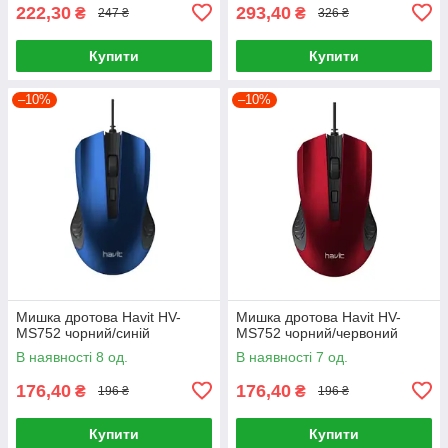
222,30
293,40
₴
₴
247 ₴
326 ₴
Купити
Купити
–10%
–10%
Мишка дротова Havit HV-
Мишка дротова Havit HV-
MS752 чорний/синій
MS752 чорний/червоний
В наявності 8 од.
В наявності 7 од.
176,40
176,40
₴
₴
196 ₴
196 ₴
Купити
Купити