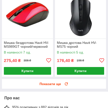
Мишка бездротова Havit HV-
Мишка дротова Havit HV-
MS989GT чорний/червоний
MS75 чорний
В наявності 7 од.
В наявності 5 од.
275,40
176,40
₴
₴
306 ₴
196 ₴
Купити
Купити
Показати ще
Про нас
95% позитивних з 882 відгуків за рік