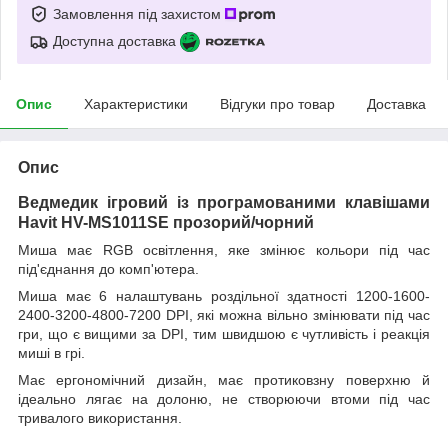
Замовлення під захистом
Доступна доставка
Опис
Характеристики
Відгуки про товар
Доставка
Опис
Ведмедик ігровий із програмованими клавішами
Havit HV-MS1011SE прозорий/чорний
Миша має RGB освітлення, яке змінює кольори під час
під'єднання до комп'ютера.
Миша має 6 налаштувань роздільної здатності 1200-1600-
2400-3200-4800-7200 DPI, які можна вільно змінювати під час
гри, що є вищими за DPI, тим швидшою є чутливість і реакція
миші в грі.
Має ергономічний дизайн, має протиковзну поверхню й
ідеально лягає на долоню, не створюючи втоми під час
тривалого використання.