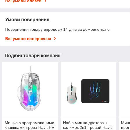
Всі умови оплати
Умови повернення
Повернення товару впродовж 14 днів за домовленістю
Всі умови повернення
Подібні товари компанії
Мишка з програмованими
Набір мишка дротова +
Мишк
клавішами ігрова Havit HV-
килимок 2в1 ігровий Havit
про