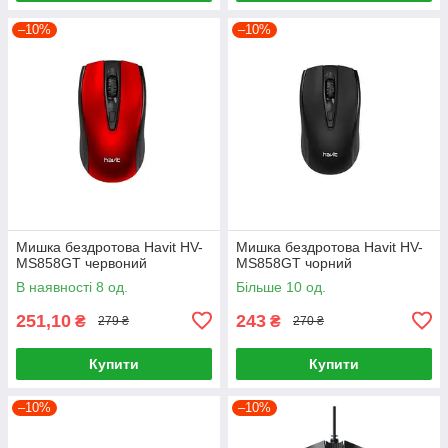
–10%
–10%
Мишка бездротова Havit HV-
Мишка бездротова Havit HV-
MS858GT червоний
MS858GT чорний
В наявності 8 од.
Більше 10 од.
251,10
243
₴
₴
279 ₴
270 ₴
Купити
Купити
–10%
–10%