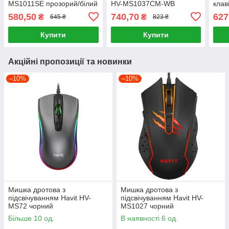
MS1011SE прозорий/білий
HV-MS1037CM-WB
клав
MS10
580,50
740,70
627
₴
₴
645 ₴
823 ₴
Купити
Купити
Акційні пропозиції та новинки
–10%
–10%
Мишка дротова з
Мишка дротова з
підсвічуванням Havit HV-
підсвічуванням Havit HV-
MS72 чорний
MS1027 чорний
Більше 10 од.
В наявності 6 од.