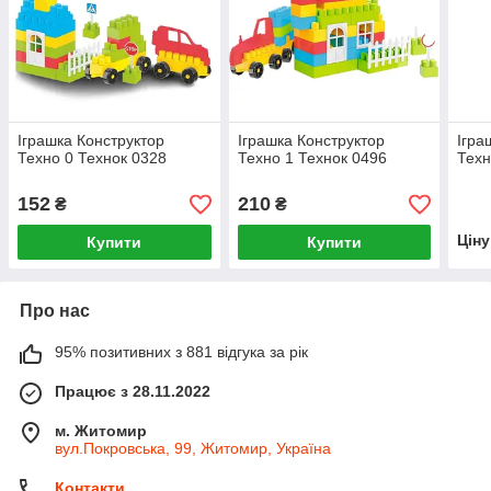
Іграшка Конструктор
Іграшка Конструктор
Ігра
Техно 0 Технок 0328
Техно 1 Технок 0496
Техн
152
210
₴
₴
Цін
Купити
Купити
Про нас
95% позитивних з 881 відгука за рік
Працює з 28.11.2022
м. Житомир
вул.Покровська, 99, Житомир, Україна
Контакти