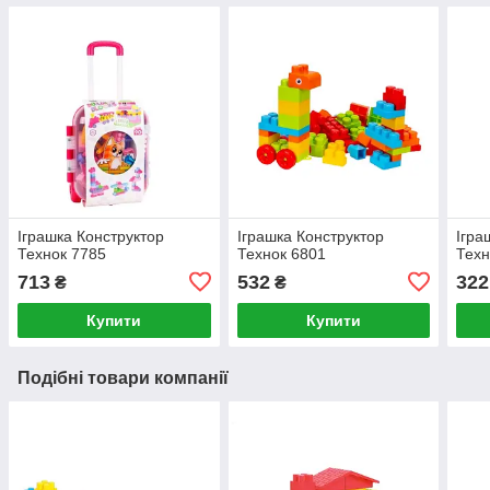
Іграшка Конструктор
Іграшка Конструктор
Ігра
Технок 7785
Технок 6801
Техн
713
532
322
₴
₴
Купити
Купити
Подібні товари компанії