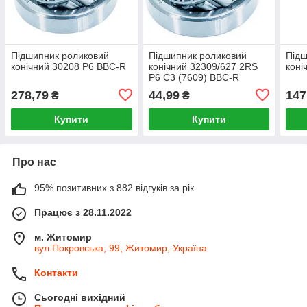
Підшипник роликовий
Підшипник роликовий
Підш
конічний 30208 P6 BBC-R
конічний 32309/627 2RS
коні
P6 C3 (7609) BBC-R
278,79
44,99
147
₴
₴
Купити
Купити
Про нас
95% позитивних з 882 відгуків за рік
Працює з 28.11.2022
м. Житомир
вул.Покровська, 99, Житомир, Україна
Контакти
Сьогодні вихідний