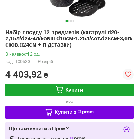
Набір посуду 12 предметів (каструлі d20-
2,15л/d24-4л/ковш d16см-1,25л/сот.d28см-3,6л/
сков.d24см + підставки)
В наявності 2 од.
Код: 100520
Роздріб
4 403,92
₴
Купити
або
Купити з
Що таке купити з Пром?
Замовлення під захистом