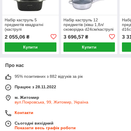
Набір каструль 5
Набір каструль 12
Набі
предметів квадратні
предметів (ківш 1,8л/
пред
(каструлі
сковорідка d24см/каструлі
d16с
d20см-2,3л/24см-4,4л +
1,8/2,5/3,8/5,8л) 5634S
d16с
2 055,06
3 696,57
3 3
₴
₴
прихватки) 4434 KAMILLE
KAMILLE
442
Купити
Купити
Про нас
95% позитивних з 882 відгуків за рік
Працює з 28.11.2022
м. Житомир
вул.Покровська, 99, Житомир, Україна
Контакти
Сьогодні вихідний
Показати весь графік роботи