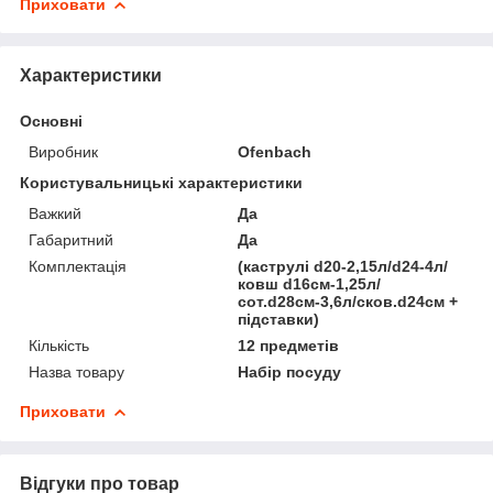
Приховати
Характеристики
Основні
Виробник
Ofenbach
Користувальницькі характеристики
Важкий
Да
Габаритний
Да
Комплектація
(каструлі d20-2,15л/d24-4л/
ковш d16см-1,25л/
сот.d28см-3,6л/сков.d24см +
підставки)
Кількість
12 предметів
Назва товару
Набір посуду
Приховати
Відгуки про товар