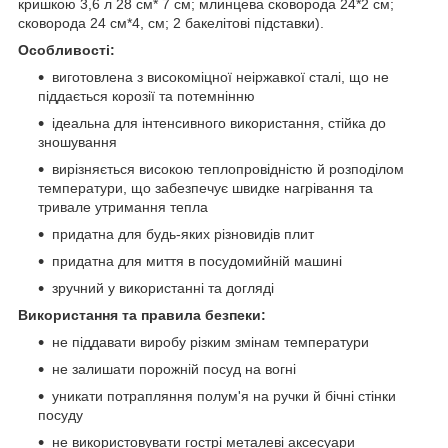
кришкою 3,6 л 28 см* 7 см; млинцева сковорода 24*2 см;
сковорода 24 см*4, см; 2 бакелітові підставки).
Особливості:
виготовлена з високоміцної неіржавкої сталі, що не
піддається корозії та потемнінню
ідеальна для інтенсивного використання, стійка до
зношування
вирізняється високою теплопровідністю й розподілом
температури, що забезпечує швидке нагрівання та
тривале утримання тепла
придатна для будь-яких різновидів плит
придатна для миття в посудомийній машині
зручний у використанні та догляді
Використання та правила безпеки:
не піддавати виробу різким змінам температури
не залишати порожній посуд на вогні
уникати потрапляння полум'я на ручки й бічні стінки
посуду
не використовувати гострі металеві аксесуари