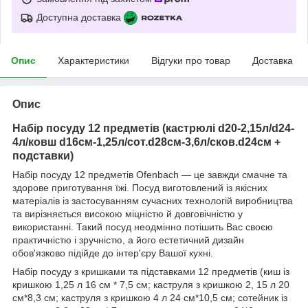
Доступна доставка
Опис
Характеристики
Відгуки про товар
Доставка
Опис
Набір посуду 12 предметів (кастрюлі d20-2,15л/d24-
4л/ковш d16см-1,25л/сот.d28см-3,6л/сков.d24см +
подставки)
Набір посуду 12 предметів Ofenbach — це завжди смачне та
здорове приготування їжі. Посуд виготовлений із якісних
матеріалів із застосуванням сучасних технологій виробництва
та вирізняється високою міцністю й довговічністю у
використанні. Такий посуд неодмінно потішить Вас своєю
практичністю і зручністю, а його естетичний дизайн
обов'язково підійде до інтер'єру Вашої кухні.
Набір посуду з кришками та підставками 12 предметів (киш із
кришкою 1,25 л 16 см * 7,5 см; каструля з кришкою 2, 15 л 20
см*8,3 см; каструля з кришкою 4 л 24 см*10,5 см; сотейник із