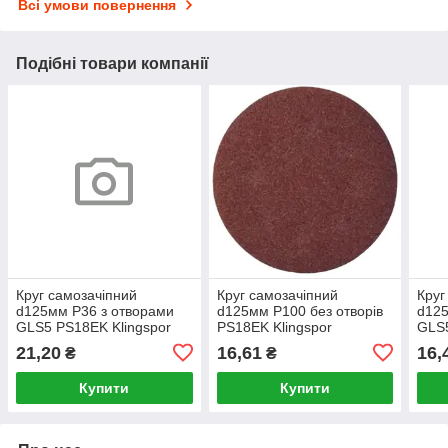
Всі умови повернення
Подібні товари компанії
Круг самозачіпний
Круг самозачіпний
Круг
d125мм P36 з отворами
d125мм P100 без отворів
d125
GLS5 PS18EK Klingspor
PS18EK Klingspor
GLS5
21,20
16,61
16,
₴
₴
Купити
Купити