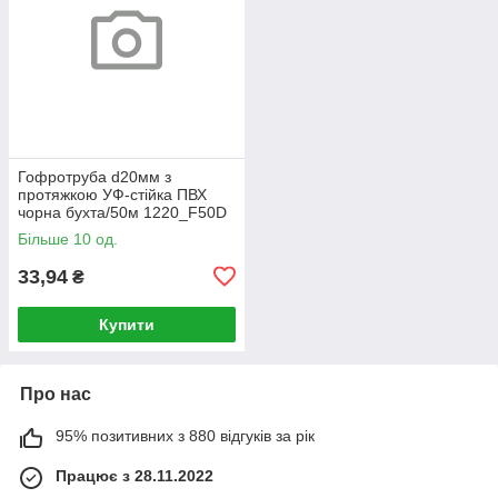
Гофротруба d20мм з
протяжкою УФ-стійка ПВХ
чорна бухта/50м 1220_F50D
750N/5см Копос
Більше 10 од.
33,94
₴
Купити
Про нас
95% позитивних з 880 відгуків за рік
Працює з 28.11.2022