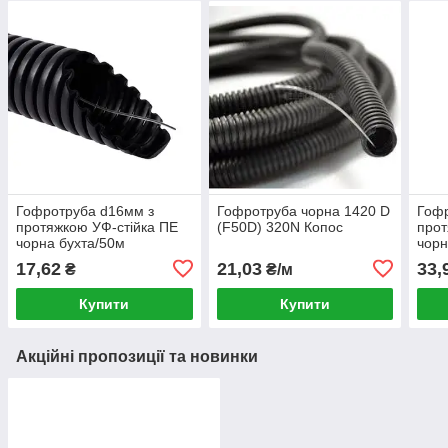
Гофротруба d16мм з
Гофротруба чорна 1420 D
Гофр
протяжкою УФ-стійка ПЕ
(F50D) 320N Копос
прот
чорна бухта/50м
чорн
2316/LPE-1_F50DU
122
17,62
21,03
33,
₴
₴/м
320N/5см Копос
Коп
Купити
Купити
Акційні пропозиції та новинки