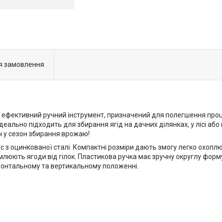
я замовлення
і ефективний ручний інструмент, призначений для полегшення процес
еально підходить для збирання ягід на дачних ділянках, у лісі або
іч у сезон збирання врожаю!
ус з оцинкованої сталі. Компактні розміри дають змогу легко охопл
млюють ягоди від гілок. Пластикова ручка має зручну округлу форм
зонтальному та вертикальному положенні.