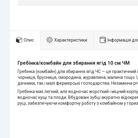
Опис
Характеристики
Інформація дл
Гребінка/комбайн для збирання ягід 10 см ЧМ
Гребінка (комбайн) для збирання ягід ЧС — це практичний 
чорниця, брусниця, смородина, журавлина, малина тощо. Ід
дачники, так і малі фермерські господарства. Незамінна р
Гребінка має легкий, але водночас жорсткий і міцний корп
водночас кущі та плоди. Вбудовані зубці акуратно відокре
руці, забезпечуючи комфортну роботу з комбайном у гори