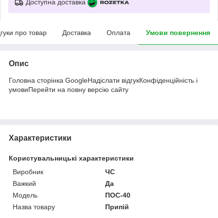
Доступна доставка
дгуки про товар
Доставка
Оплата
Умови повернення
Опис
Головна сторінка GoogleНадіслати відгукКонфіденційність і
умовиПерейти на повну версію сайту
Характеристики
Користувальницькі характеристики
Виробник
ЧС
Важкий
Да
Мoдель
ПОС-40
Назва товару
Припій