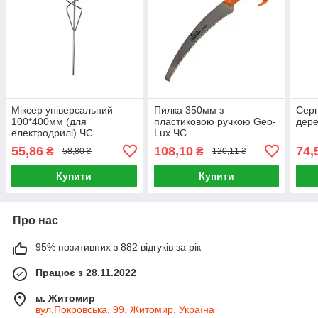
Міксер універсальний
Пилка 350мм з
Серп
100*400мм (для
пластиковою ручкою Geo-
дере
електродрилі) ЧС
Lux ЧС
55,86
108,10
74,
₴
₴
58,80 ₴
120,11 ₴
Купити
Купити
Про нас
95% позитивних з 882 відгуків за рік
Працює з 28.11.2022
м. Житомир
вул.Покровська, 99, Житомир, Україна