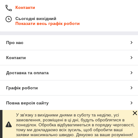
Контакти
Сьогодні вихідний
Показати весь графік роботи
Про нас
Контакти
Доставка та оплата
Графік роботи
Повна версія сайту
У зв'язку з вихідними днями в суботу та неділю, усі
Сайт створено на маркетплейсі
Prom.ua
замовлення, розміщені в ці дні, будуть оброблятися в
понеділок. Обробка відбуватиметься в порядку черговості,
тому ми докладаємо всіх зусиль, щоб обробити ваші
Політика конфіденційності
заявки максимально швидко. Дякуємо за ваше розуміння!