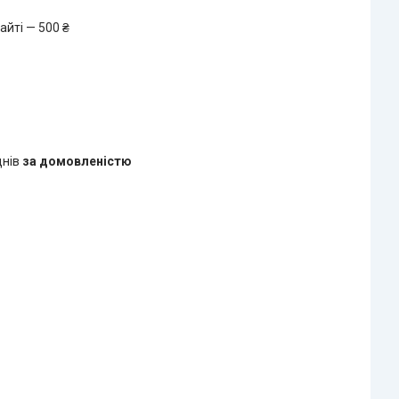
айті — 500 ₴
днів
за домовленістю