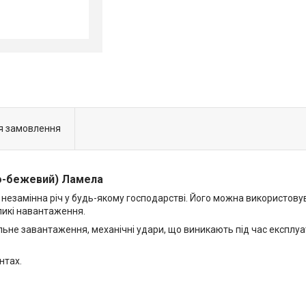
я замовлення
тло-бежевий) Ламела
 незамінна річ у будь-якому господарстві. Його можна використовув
икі навантаження.
альне завантаження, механічні удари, що виникають під час експлу
нтах.