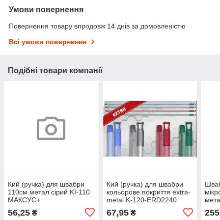
Умови повернення
Повернення товару впродовж 14 днів за домовленістю
Всі умови повернення
Подібні товари компанії
Кий (ручка) для швабри
Кий (ручка) для швабри
Шваб
110см метал сірий KI-110
кольорове покриття extra-
мікр
МАКСУС+
metal K-120-ERD2240
мета
spiral ELIF
фіо
56,25
67,95
255
₴
₴