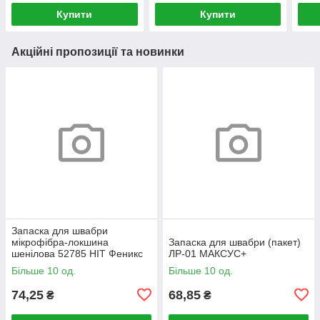
Купити
Купити
Акційні пропозиції та новинки
Запаска для швабри
мікрофібра-локшина
Запаска для швабри (пакет)
шенілова 52785 HIT Феникс
ЛР-01 МАКСУС+
Більше 10 од.
Більше 10 од.
74,25
68,85
₴
₴