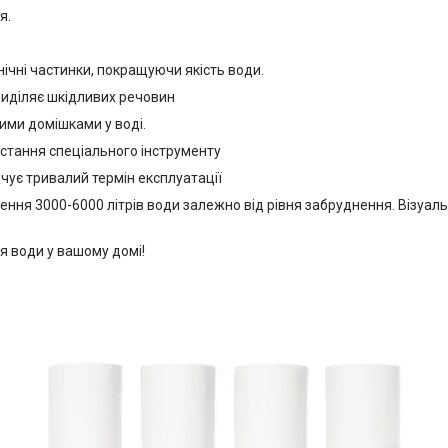
я.
ічні частинки, покращуючи якість води.
виділяє шкідливих речовин
шими домішками у воді.
стання спеціального інструменту
чує тривалий термін експлуатації
ення 3000-6000 літрів води залежно від рівня забруднення. Візуа
ня води у вашому домі!