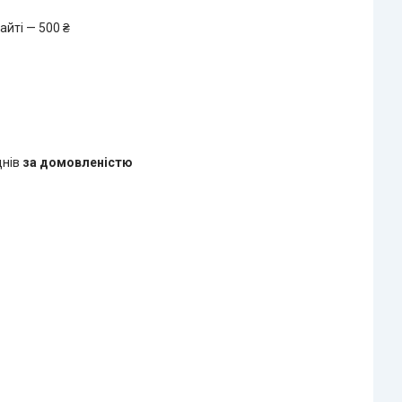
айті — 500 ₴
днів
за домовленістю