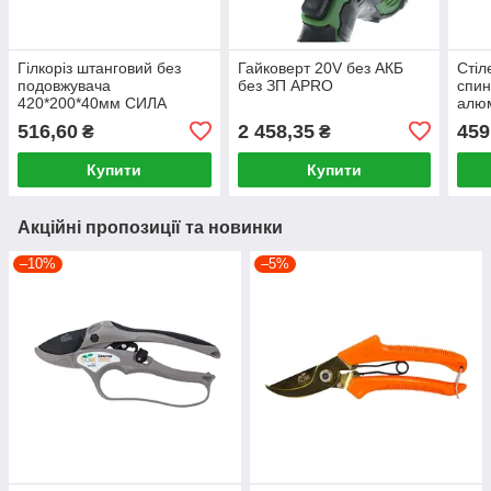
Гілкоріз штанговий без
Гайковерт 20V без АКБ
Стіл
подовжувача
без ЗП APRO
спин
420*200*40мм СИЛА
алюм
516,60
2 458,35
459
₴
₴
Купити
Купити
Акційні пропозиції та новинки
–10%
–5%