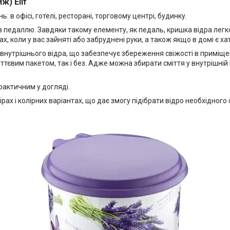
ж) Elif
 в офісі, готелі, ресторані, торговому центрі, будинку.
 з педаллю. Завдяки такому елементу, як педаль, кришка відра лег
, коли у вас зайняті або забруднені руки, а також якщо в домі є ха
 внутрішнього відра, що забезпечує збереження свіжості в приміщен
іттєвим пакетом, так і без. Адже можна збирати сміття у внутрішній
рактичним у догляді.
рах і колірних варіантах, що дає змогу підібрати відро необхідного 