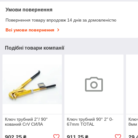
Умови повернення
Повернення товару впродовж 14 днів за домовленістю
Всі умови повернення
Подібні товари компанії
Ключ трубний 2''/ 90°
Ключ трубний 90° 2" 0-
Ключ
кований CrV СИЛА
67mm TOTAL
8мм 
902,25
911,25
29,
₴
₴