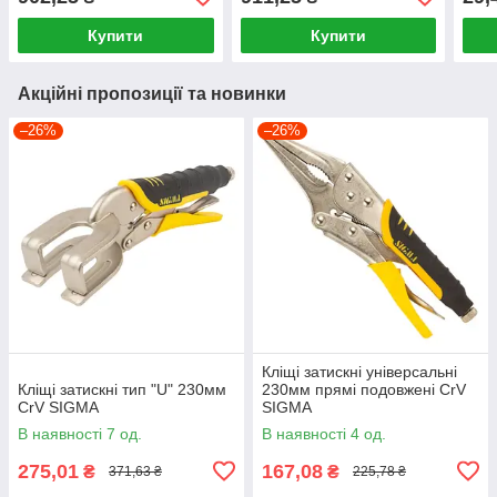
Купити
Купити
Акційні пропозиції та новинки
–26%
–26%
Кліщі затискні універсальні
Кліщі затискні тип "U" 230мм
230мм прямі подовжені CrV
CrV SIGMA
SIGMA
В наявності 7 од.
В наявності 4 од.
275,01
167,08
₴
₴
371,63 ₴
225,78 ₴