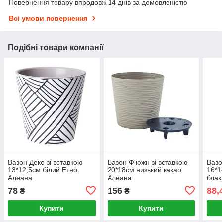
Повернення товару впродовж 14 днів за домовленістю
Всі умови повернення
Подібні товари компанії
Вазон Деко зі вставкою
Вазон Ф'южн зі вставкою
Вазо
13*12,5см білий Етно
20*18см низький какао
16*1
Алеана
Алеана
блак
78
156
88,
₴
₴
Купити
Купити