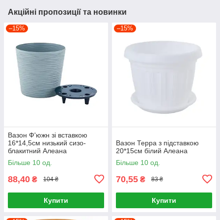
Акційні пропозиції та новинки
–15%
–15%
Вазон Ф'южн зі вставкою
16*14,5см низький сизо-
Вазон Терра з підставкою
блакитний Алеана
20*15см білий Алеана
Більше 10 од.
Більше 10 од.
88,40
70,55
₴
₴
104 ₴
83 ₴
Купити
Купити