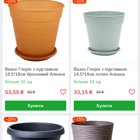
–15%
–15%
Вазон Глорія з підставкою
Вазон Глорія з підставкою
18,5*18см бронзовий Алеана
14,5*14см полин Алеана
Більше 10 од.
Більше 10 од.
53,55
33,15
₴
₴
63 ₴
39 ₴
Купити
Купити
–15%
–15%