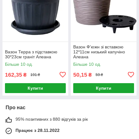
Вазон Ф'южн зі вставкою
Вазон Терра з підставкою
12*11см низький капучіно
30*23см граніт Алеана
Алеана
Більше 10 од.
Більше 10 од.
162,35
50,15
₴
₴
191 ₴
59 ₴
Купити
Купити
Про нас
95% позитивних з 880 відгуків за рік
Працює з 28.11.2022