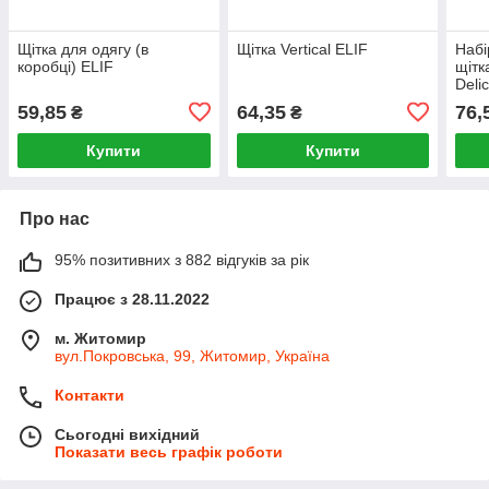
Щітка для одягу (в
Щітка Vertical ELIF
Набі
коробці) ELIF
щітк
Deli
59,85
64,35
76,
₴
₴
Купити
Купити
Про нас
95% позитивних з 882 відгуків за рік
Працює з 28.11.2022
м. Житомир
вул.Покровська, 99, Житомир, Україна
Контакти
Сьогодні вихідний
Показати весь графік роботи