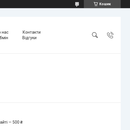
Кошик
 нас
Контакти
бмін
Відгуки
айті — 500 ₴