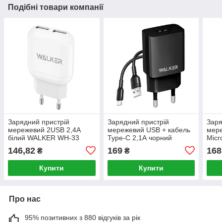
Подібні товари компанії
Зарядний пристрій
Зарядний пристрій
Заря
мережевий 2USB 2,4A
мережевий USB + кабель
мере
білий WALKER WH-33
Type-C 2,1А чорний
Micr
WALKER WH-26
WAL
146,82
169
168
₴
₴
Купити
Купити
Про нас
95% позитивних з 880 відгуків за рік