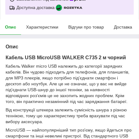
Доступна доставка
Опис
Характеристики
Відгуки про товар
Доставка
Опис
Кабель USB MicroUSB WALKER C735 2 м чорний
Кабель Walker micro USB належить до категорії зарядних
кабелів. Він чудово підходить для телефонів, для планшетів,
для MP3 плеєрів, якщо потрібно під'єднати смартфон і
десктоп або ноутбук. Але це не означає, що у вас не вийде
під'єднати USB-шнур до іншої техніки, за наявності
відповідних роз'ємів це не захопить жодних проблем. Крім
того, він практично незамінний під час заряджання батареї.
Від конструкції штекера залежить сумісність шнура з різною
технікою, тому цю характеристику треба врахувати під час
вибору аксесуара.
MicroUSB — найпопулярніший тип роз'єму, якщо йдеться про
смартфони та інші невеликі пристрої. Від стандартного USB