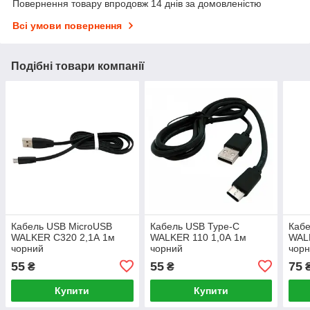
Повернення товару впродовж 14 днів за домовленістю
Всі умови повернення
Подібні товари компанії
Кабель USB MicroUSB
Кабель USB Type-C
Кабе
WALKER C320 2,1А 1м
WALKER 110 1,0А 1м
WAL
чорний
чорний
чор
55
55
75
₴
₴
Купити
Купити