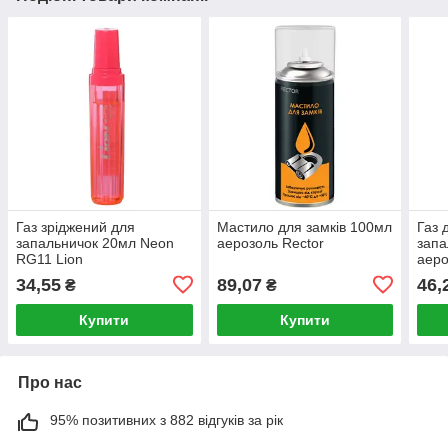
Газ зріджений для
Мастило для замків 100мл
Газ 
запальничок 20мл Neon
аерозоль Rector
запа
RG11 Lion
аеро
34,55
89,07
46,
₴
₴
Купити
Купити
Про нас
95% позитивних з 882 відгуків за рік