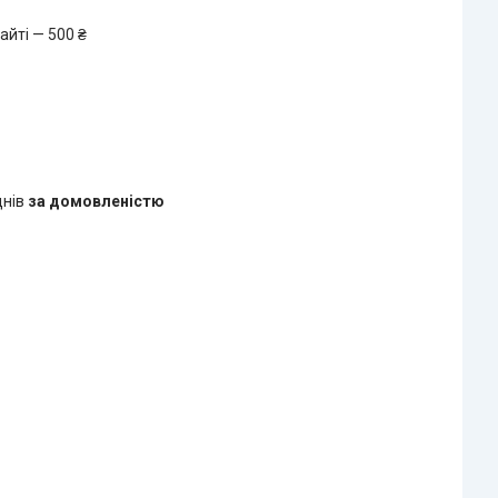
айті — 500 ₴
днів
за домовленістю