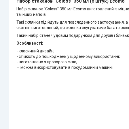
Набор стаканов "Coloss" 350 мл (6 штук) Ecomo
Набір склянок "Coloss" 350 мл Ecomo виготовлений із міцно
та інших напоїв.
Такі склянки підійдуть для повсякденного застосування, а 
якої він виготовлений, ця склянка слугуватиме багато рок
Такий набір стане чудовим подарунком для друзів і близьк
Особливості:
- класичний дизайн;
- стійкість до пошкоджень у щоденному використанні;
- виготовлено з прозорого скла;
— можна використовувати в посудомийній машині.