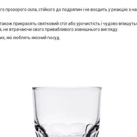
го прозорого скла, стійкого до подряпин і не входить у реакцію з н
також прикрасять святковий стіл або урочистість і чудово впишуться
ів, не втрачаючи свого привабливого зовнішнього вигляду.
их, які люблять якісний посуд.