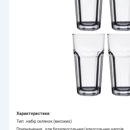
Характеристики:
Тип: набір склянок (високих)
Призначення: для безалкогольних/алкогольних напоїв