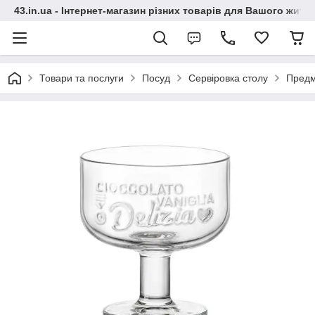
43.in.ua - Інтернет-магазин різних товарів для Вашого житт
Товари та послуги
Посуд
Сервіровка столу
Предм