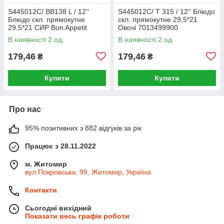
S445012C/ BB138 L / 12''
S445012C/ T 315 / 12'' Блюдо
Блюдо скл. прямокутне
скл. прямокутне 29,5*21
29,5*21 СИР Bon Appetit
Овочі 7013499900
7013499900
В наявності 2 од.
В наявності 2 од.
179,46
179,46
₴
₴
Купити
Купити
Про нас
95% позитивних з 882 відгуків за рік
Працює з 28.11.2022
м. Житомир
вул.Покровська, 99, Житомир, Україна
Контакти
Сьогодні вихідний
Показати весь графік роботи