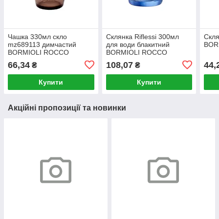
Чашка 330мл скло
Склянка Riflessi 300мл
Скля
mz689113 димчастий
для води блакитний
BOR
BORMIOLI ROCCO
BORMIOLI ROCCO
66,34
108,07
44,
₴
₴
Купити
Купити
Акційні пропозиції та новинки