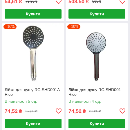
54,61
508,50
₴
₴
73,80 ₴
565 ₴
Купити
Купити
–10%
–10%
Лійка для душу RC-SHD001A
Лійка для душу RC-SHD001
Rico
Rico
В наявності 5 од.
В наявності 4 од.
74,52
74,52
₴
₴
82,80 ₴
82,80 ₴
Купити
Купити