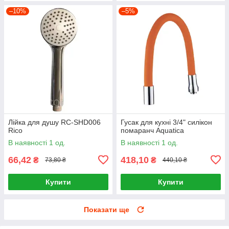
–10%
–5%
Лійка для душу RC-SHD006
Гусак для кухні 3/4" силікон
Rico
помаранч Aquatica
В наявності 1 од.
В наявності 1 од.
66,42
418,10
₴
₴
73,80 ₴
440,10 ₴
Купити
Купити
Показати ще