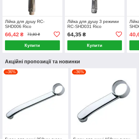
Лійка для душу RC-
Лійка для душу 3 режими
Лійк
SHD006 Rico
RC-SHD031 Rico
SHD
66,42
64,35
40,
₴
₴
73,80 ₴
Купити
Купити
Акційні пропозиції та новинки
–36%
–36%