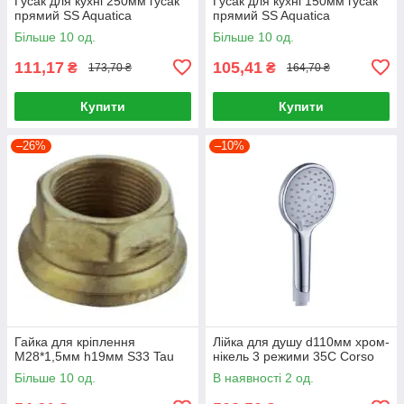
Гусак для кухні 250мм гусак
Гусак для кухні 150мм гусак
прямий SS Aquatica
прямий SS Aquatica
Більше 10 од.
Більше 10 од.
111,17
105,41
₴
₴
173,70 ₴
164,70 ₴
Купити
Купити
–26%
–10%
Гайка для кріплення
Лійка для душу d110мм хром-
M28*1,5мм h19мм S33 Tau
нікель 3 режими 35C Corso
Більше 10 од.
В наявності 2 од.