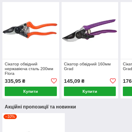
Сікатор обвідний
Сікатор обвідний 160мм
Сіка
нержавіюча сталь 200мм
Grad
Gra
Flora
335,95
145,09
176
₴
₴
Купити
Купити
Акційні пропозиції та новинки
–10%